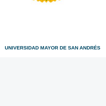
UNIVERSIDAD MAYOR DE SAN ANDRÉS
“Cuanto mayor es la cultura de un pueblo, menores son las
posibilidades de que se le prive de su libertad; la educación
da tolerancia a los gobernantes y disciplina a los
gobernados.”
UMSA somos todos