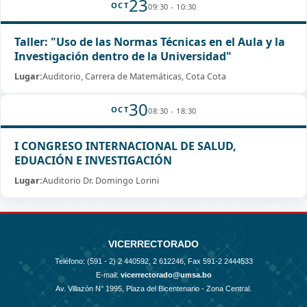
23
OCT
09:30 - 10:30
Taller: "Uso de las Normas Técnicas en el Aula y la
Investigación dentro de la Universidad"
Lugar:
Auditorio, Carrera de Matemáticas, Cota Cota
30
OCT
08:30 - 18:30
I CONGRESO INTERNACIONAL DE SALUD,
EDUACIÓN E INVESTIGACIÓN
Lugar:
Auditorio Dr. Domingo Lorini
VICERRECTORADO
Teléfono: (591 - 2)
2 440592, 2 612246, Fax 591-2 2444533
E-mail:
vicerrectorado@umsa.bo
Av. Villazón N° 1995, Plaza del Bicentenario - Zona Central.