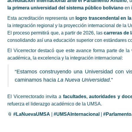
acreditación internacional ante el Parlamento Andino
, 
la primera universidad del sistema público boliviano
en i
Esta acreditación representa un
logro trascendental en la 
la integración regional y la proyección internacional de la U
El proceso permitirá que, a partir de 2026, las
carreras de
consolidando así una educación superior con estándares c
El Vicerrector destacó que este avance forma parte de la
académica, la excelencia y la integración internacional:
“Estamos construyendo una Universidad con vis
caminamos hacia
La Nueva Universidad
.”
El Vicerrectorado invita a
facultades, autoridades y doc
refuerza el liderazgo académico de la UMSA.
📎
#LaNuevaUMSA
|
#UMSAInternacional
|
#Parlament