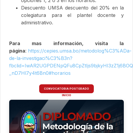
opciones 1, 2 o 3 en los horarios.
Descuento UMSA descuento del 20% en la
colegiatura para el plantel docente y
administrativo.
Para mas información, visita la
página
:
https://cepies.umsa.bo/metodolog%C3%ADa-
de-la-investigaci%C3%B3n?
fbclid=IwAR2UGPDENpQFu8CpZtIjs9bjkyHI3zZ1j6BOQ
_nD7Hl7y4t6Bn0#horarios
CONVOCATORIA POSTGRADO
INICIO