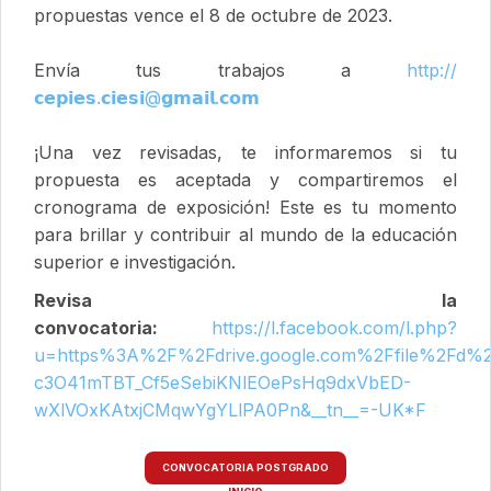
propuestas vence el 8 de octubre de 2023.
Envía tus trabajos a
http://
𝗰𝗲𝗽𝗶𝗲𝘀.𝗰𝗶𝗲𝘀𝗶@𝗴𝗺𝗮𝗶𝗹.𝗰𝗼𝗺
¡Una vez revisadas, te informaremos si tu
propuesta es aceptada y compartiremos el
cronograma de exposición! Este es tu momento
para brillar y contribuir al mundo de la educación
superior e investigación.
Revisa la
convocatoria:
https://l.facebook.com/l.php?
u=https%3A%2F%2Fdrive.google.com%2Ffile%2Fd
c3O41mTBT_Cf5eSebiKNlEOePsHq9dxVbED-
wXlVOxKAtxjCMqwYgYLlPA0Pn&__tn__=-UK*F
CONVOCATORIA POSTGRADO