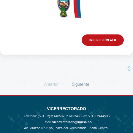
INSCRIPCIÓN WEB
Anterior
Siguiente
VICERRECTORADO
Teléfono: (591 - 2)
2 440592, 2 612246, Fax 591-2 2444533
E-mail:
vicerrectorado@umsa.bo
Av. Villazón N° 1995, Plaza del Bicentenario - Zona Central.