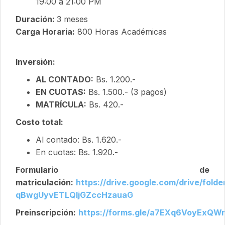
19:00 a 21:00 PM
Duración:
3 meses
Carga Horaria:
800 Horas Académicas
Inversión:
AL CONTADO:
Bs. 1.200.-
EN CUOTAS:
Bs. 1.500.- (3 pagos)
MATRÍCULA:
Bs. 420.-
Costo total:
Al contado: Bs. 1.620.-
En cuotas: Bs. 1.920.-
Formulario de
matriculación:
https://drive.google.com/drive/folde
qBwgUyvETLQljGZccHzauaG
Preinscripción:
https://forms.gle/a7EXq6VoyExQ